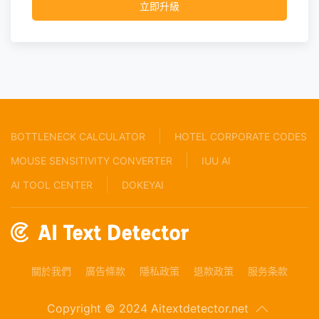
立即升級
BOTTLENECK CALCULATOR
HOTEL CORPORATE CODES
MOUSE SENSITIVITY CONVERTER
IUU AI
AI TOOL CENTER
DOKEYAI
關於我們
廣告條款
隱私政策
退款政策
服务条款
Copyright © 2024 Aitextdetector.net