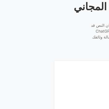
المجاني
ان النص قد
ذكاء الاصطناعي، بما في ذلك المحتوى من نماذج مثل ChatGPT،
أصالة وثائقك