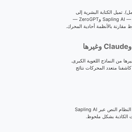
 تميل الكتابة البشرية إلى
التنوع وعدم الانتظام، بينما تكون النصوص المولدة بالذكاء الاصطناعي أكثر توحيداً. يعمل نظامنا بمحركين — Sapling AI وZeroGPT —
ظ مقارنة بالأنظمة أحادية المحرك.
AITextDetect مجاناً المحتوى الذي أنشأته نماذج ChatGPT وClaude وGrok وLlama وغيرها من النماذج اللغوية الكبرى.
كاشفنا متعدد المحركات نتائج
معظم أدوات الكشف عن الذكاء الاصطناعي تعتمد نموذجاً واحداً، لكننا لا نفعل ذلك. بحسب خطتك، يحلل النظام النص عبر Sapling AI