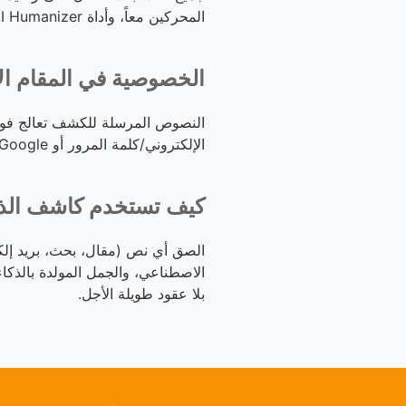
المحركين معاً، وأداة AI Humanizer (بدعم GPT-4o وClaude) التي تعيد كتابة النصوص المصنفة كذكاء اصطناعي بأسلوب بشري طبيعي.
الخصوصية في المقام الأو
الإلكتروني/كلمة المرور أو Google. لا نبيع بياناتك ولا نشاركها مع أي طرف.
كيف تستخدم كاشف الذكاء الا
الاصطناعي، والجمل المولدة بالذكا
بلا عقود طويلة الأجل.