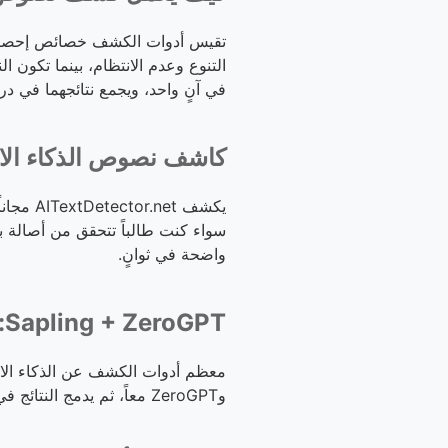
تقيس أدوات الكشف خصائص إحصائية 
في آنٍ واحد، ويجمع نتائجهما في در
كاشف نصوص الذكاء الاصطناعي ال
سواء كنت طالباً تتحقق من أصالة بح
واضحة في ثوانٍ.
Sapling + ZeroGPT: كشف بمحركَين لدقة أعلى
وZeroGPT معاً، ثم يدمج النتائج في درجة إجماع مع تفاصيل كل محرك. هذا النهج المزدوج يقلل الإيجابيات الكاذبة بشكل ملحوظ.