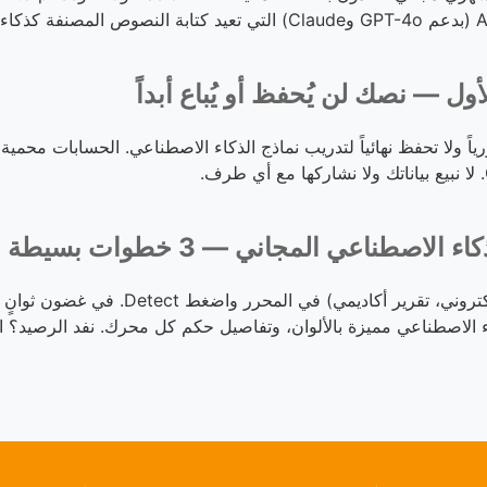
ل — نصك لن يُحفظ أو يُباع أبداً
صطناعي المجاني — 3 خطوات بسيطة
الصق أي نص (مقال، بحث، بريد إلكتروني، تقرير
ء الاصطناعي مميزة بالألوان، وتفاصيل حكم كل محرك. نفد الرصيد؟ ا