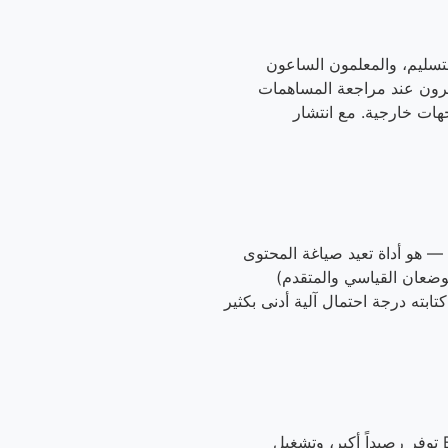
تسليم، والمعلمون الساعون
شرون عند مراجعة المساهمات
جهات خارجية. مع انتشار
شري — هو أداة تعيد صياغة المحتوى
طبيعي مع الحفاظ على المعنى الأصلي. يستخدم AI Humanizer المدمج لدينا GPT-4o (الوضعان القياسي والمتقدم)
 كتابته درجة احتمال آلية أدنى بكثير
جميع الحسابات تحصل على رصيد شهري مجاني — دون بطاقة ائتمانية. خطط Basic وPro وEnterprise توفر رصيداً أكبر، وتشغيل