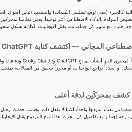
كالحيرة (مدى توقع تسلسل الكلمات) والتشعب (تباين أطوال الجمل).
جة إجماع مع تمييز كل جملة، مما يقلل الإيجابيات الكاذبة بشكل ملحو
مجاني — اكتشف كتابة ChatGPT وClaude وغيرها
يكشف or.net
ثك، أو أستاذاً تراجع الواجبات، أو محرراً يتحقق من المقالات، يمنحك 