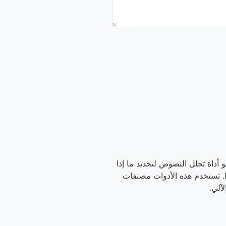
 أداة فحص المحتوى الآلي — هو أداة تحلل النصوص لتحديد ما إذا
كانت كتبها إنسان أم أنتجها نموذج ذكاء اصطناعي كـChatGPT أو Claude أو Gemini أو Grok أو Llama. تستخدم هذه الأدوات مصنفات
آلي.