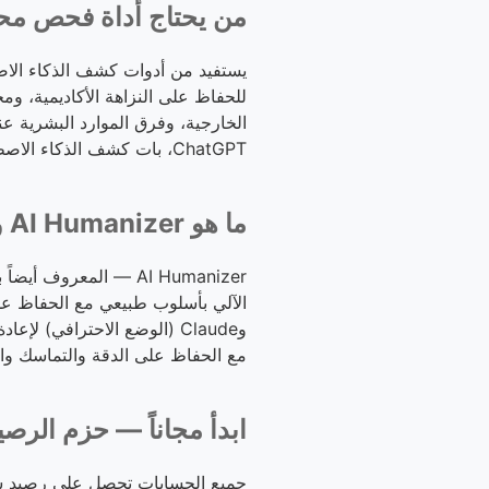
من يحتاج أداة فحص محت
يستفيد من أدوات كشف الذكاء الاص
للحفاظ على النزاهة الأكاديمية، 
الخارجية، وفرق الموارد البشرية عن
ChatGPT، بات كشف الذكاء الاصطناعي ضرورة لا غنى عنها في التعليم والإعلام والأعمال.
ما هو AI Humanizer وكيف يعمل؟
AI Humanizer — المعر
وClaude (الوضع الاحترافي) ل
مع الحفاظ على الدقة والتماسك وال
ابدأ مجاناً — حزم الرصي