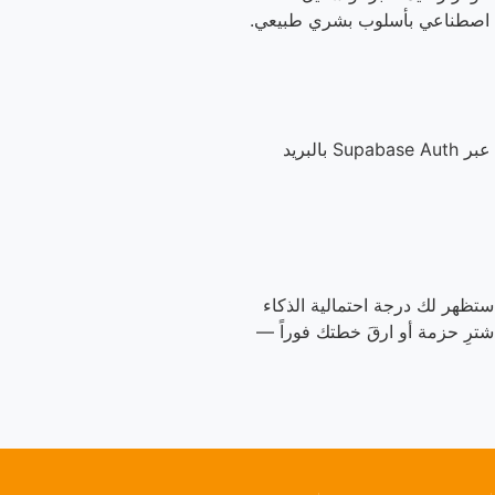
النصوص المرسلة للكشف تعالج فورياً ولا تحفظ نهائياً لتدريب نماذج الذكاء الاصطناعي. الحسابات محمية عبر Supabase Auth بالبريد
 أكاديمي) في المحرر واضغط Detect. في غضون ثوانٍ ستظهر لك درجة احتمالية الذكاء
شترِ حزمة أو ارقَ خطتك فوراً —